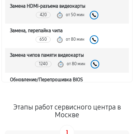
Замена HDMI-разъема видеокарты
420
от 50 мин
Замена, перепайка чипа
650
от 80 мин
Замена чипов памяти видеокарты
1240
от 80 мин
Обновление/Перепрошивка BIOS
330
от 40 мин
Восстановление BIOS на программаторе
Этапы работ сервисного центра в
650
от 40 мин
Москве
Техническое обслуживание видеокарты
1