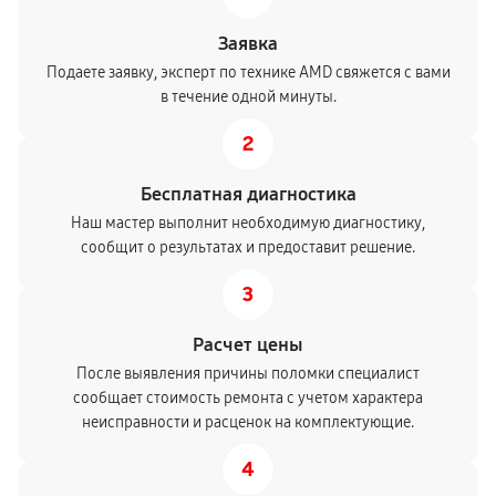
360
от 40 мин
Заявка
Замена конденсатора видеокарты
Подаете заявку, эксперт по технике AMD свяжется с вами
в течение одной минуты.
260
от 80 мин
2
Восстановление после попадания влаги
Бесплатная диагностика
590
от 30 мин
Наш мастер выполнит необходимую диагностику,
сообщит о результатах и предоставит решение.
Замена термопасты видеокарты
590
от 30 мин
3
Замена кулера видеокарты
Расчет цены
После выявления причины поломки специалист
390
от 90 мин
сообщает стоимость ремонта с учетом характера
неисправности и расценок на комплектующие.
Замена разъема видеокарты
4
260
от 70 мин