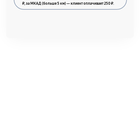
Акт выполненных работ с датой, перечнем
₽, за МКАД (больше 5 км) — клиент оплачивает 250 ₽.
услуг и сроком гарантии.
Документы на установленные комплектующие
и кассовый чек.
Расширенная гарантия
В некоторых случаях возможно оформление
расширенной гарантии. Стоимость, сроки и
условия продления согласовываются отдельно и
фиксируются в документах.
Когда гарантия не действует
Нарушение правил эксплуатации,
механические повреждения, попадание влаги,