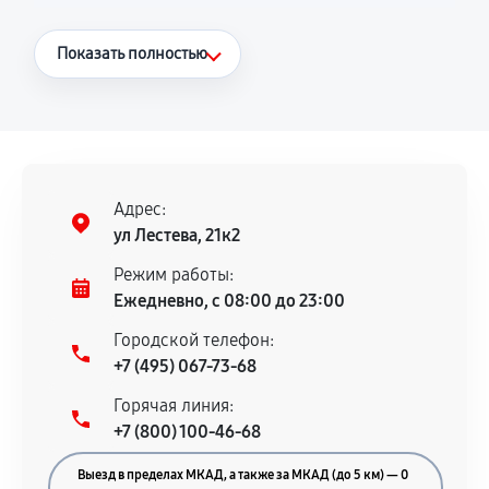
Что считается гарантийным случаем
Показать полностью
Повторное возникновение неисправности,
напрямую связанной с выполненным
ремонтом.
Поломка установленной детали при
нормальной эксплуатации в течение
Адрес:
гарантийного срока.
ул Лестева, 21к2
Несоответствие комплектующей заявленным
Режим работы:
техническим характеристикам.
Ежедневно, с 08:00 до 23:00
Городской телефон:
+7 (495) 067-73-68
Документы для подтверждения
Горячая линия:
гарантии
+7 (800) 100-46-68
Гарантийный талон.
Выезд в пределах МКАД, а также за МКАД (до 5 км) — 0