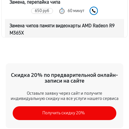
Замена, перепайка чипа
650 руб
60 минут
Замена чипов памяти видеокарты AMD Radeon R9
M365X
1240 руб
60 минут
Обновление/Перепрошивка BIOS
330 руб
60 минут
Скидка 20% по предварительной онлайн-
Восстановление BIOS на программаторе
записи на сайте
650 руб
60 минут
Оставьте заявку через сайт и получите
индивидуальную скидку на все услуги нашего сервиса
Техническое обслуживание видеокарты
360 руб
60 минут
Получить скидку 20%
Замена конденсатора видеокарты AMD Radeon R9