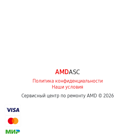
перегрев, коррозия.
Самостоятельный ремонт или вмешательство
третьих лиц.
Естественный износ деталей, если иное не
предусмотрено отдельно.
Обращение после окончания гарантийного
срока.
Программные сбои, если это не указано в
AMD
ASC
отдельных условиях.
Политика конфиденциальности
Наши условия
Если комплектующие куплены
Сервисный центр по ремонту AMD ©
2026
самостоятельно
Гарантия на выполненные работы может
сохраняться полностью или частично, если
соблюдены следующие условия: