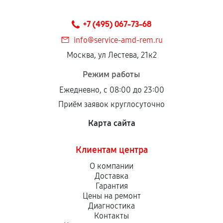
Предоставленные детали подходят по
техническим параметрам и не имеют внешних
+7 (495) 067-73-68
дефектов.
info@service-amd-rem.ru
Установка была выполнена нашим сервисным
Москва, ул Лестева, 21к2
центром.
При этом гарантия на сами комплектующие
Режим работы
остается на стороне производителя или
Ежедневно, с 08:00 до 23:00
продавца. За качество сторонних деталей
Приём заявок круглосуточно
сервисный центр ответственности не несет.
Карта сайта
Клиентам центра
О компании
Доставка
Гарантия
Цены на ремонт
Диагностика
Контакты